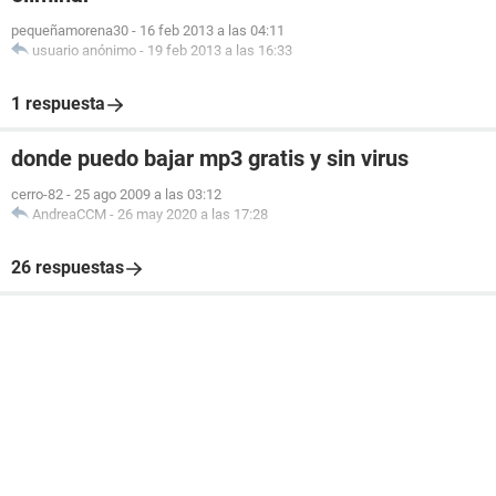
pequeñamorena30
-
16 feb 2013 a las 04:11
usuario anónimo
-
19 feb 2013 a las 16:33
1 respuesta
donde puedo bajar mp3 gratis y sin virus
cerro-82
-
25 ago 2009 a las 03:12
AndreaCCM
-
26 may 2020 a las 17:28
26 respuestas