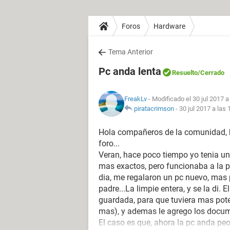
Foros
Hardware
Tema Anterior
Pc anda lenta
Resuelto
/Cerrado
FreakLv
- Modificado el 30 jul 2017 a
piratacrimson
-
30 jul 2017 a las 
Hola compañeros de la comunidad, h
foro...
Veran, hace poco tiempo yo tenia un
mas exactos, pero funcionaba a la p
dia, me regalaron un pc nuevo, mas p
padre...La limpie entera, y se la di.
guardada, para que tuviera mas pote
mas), y ademas le agrego los documen
El caso es que, ahora la pc anda pe