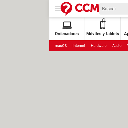
Ordenadores
Móviles y tablets
Ap
macOS
Internet
Hardware
Audio