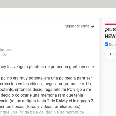
Siguiente Tema
¡SU
NEW
Noti
 las 06:23
10:22
oy les vengo a plantear mi primer pregunta en este
 pc, no era muy potente, era una pc media para ser
erfeccion en los videos, juegos, programas etc. Un
otente, entonces decidi regalarle mi PC viejo a mi
 El decidio colocarle una memoria ram que tenia
ncia (mi pc antigua tenia 2 de RAM y el le agrego 2
tos tipicos (fotos y videos familiares, etc).
or que una PC de baja calidad, ya no reproduce