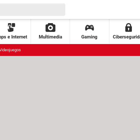
ps e Internet
Multimedia
Gaming
Cibersegurid
Videojuegos