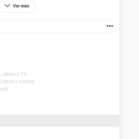
 rato..
Ver más
ie archivos inutiles, borre programas que no me habia
 A que se puede deber este problema que tengo? ¿Y
 muchisimas gracias!!
, series y TV
 Libros y cómics
uide