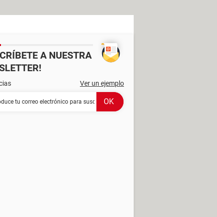
SCRÍBETE A NUESTRA
SLETTER!
cias
Ver un ejemplo