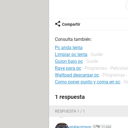
videos fluidamente y se traba a cada
Hice de todo, le pase antiviru, limp
acordado de borrar, todo...En fin ¿
como puedo solucionarlo? Desde ya,
Compartir
Consulta también:
Pc anda lenta
Limpiar pc lenta
- Guide
Guion bajo pc
- Guide
Rave para pc
- Programas - Películas
Wattpad descargar pc
- Programas -
Como poner punto y coma en pc
- G
1 respuesta
RESPUESTA 1 / 1
piratacrimson
11.636