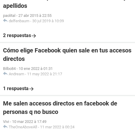
apellidos
paolital
-
27 abr 2015 à 22:55
delfenbaum
-
30 jul 2019 à 10:09
2 respuestas
Cómo elige Facebook quien sale en tus accesos
directos
Bilbo84
-
10 ene 2022 à 01:31
Andream
-
11 may 2022 à 21:17
1 respuesta
Me salen accesos directos en facebook de
personas q no busco
Vivi
-
10 mar 2022 à 17:49
TheOneAboveAll
-
11 mar 2022 à 00:24