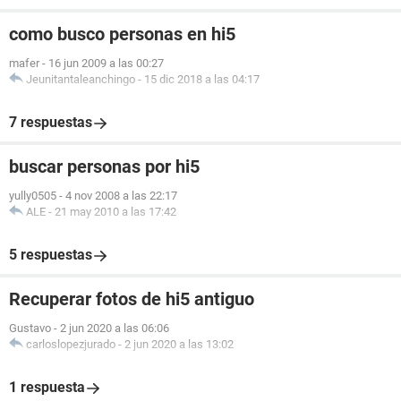
como busco personas en hi5
mafer
-
16 jun 2009 a las 00:27
Jeunitantaleanchingo
-
15 dic 2018 a las 04:17
7 respuestas
buscar personas por hi5
yully0505
-
4 nov 2008 a las 22:17
ALE
-
21 may 2010 a las 17:42
5 respuestas
Recuperar fotos de hi5 antiguo
Gustavo
-
2 jun 2020 a las 06:06
carloslopezjurado
-
2 jun 2020 a las 13:02
1 respuesta