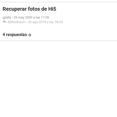
Recuperar fotos de Hi5
gatita
-
25 may 2009 a las 11:06
delfenbaum
-
26 ago 2019 a las 18:33
4 respuestas