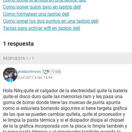
Como poner guion bajo en laptop dell
Como formatear una laptop dell
Como poner los dos puntos en una laptop dell
Teclas para activar wifi en laptop dell
1 respuesta
RESPUESTA 1 / 1
piratacrimson
11.636
3 jul 2017 a las 16:44
Hola Niky,quite el calgador de la electrecidad quite la batería
quite el disco duro quite las memorias ram y les pasa una
goma de borrar donde tiene las muecas de punta apunta
como si estuviera borrando algo,mire si tiene targeta gráfica
de las que se pueden cambiar quítela, quite el procesador y
le limpia la pasta térmica y si el disipador disipa al chipset
de la la gráfica incorporada con la placa lo limpia también y
le pone pasta térmica y al procesador también cuando lo