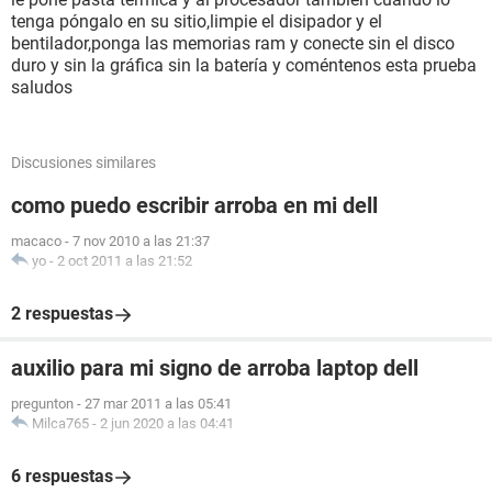
tenga póngalo en su sitio,limpie el disipador y el
bentilador,ponga las memorias ram y conecte sin el disco
duro y sin la gráfica sin la batería y coméntenos esta prueba
saludos
Discusiones similares
como puedo escribir arroba en mi dell
macaco
-
7 nov 2010 a las 21:37
yo
-
2 oct 2011 a las 21:52
2 respuestas
auxilio para mi signo de arroba laptop dell
pregunton
-
27 mar 2011 a las 05:41
Milca765
-
2 jun 2020 a las 04:41
6 respuestas