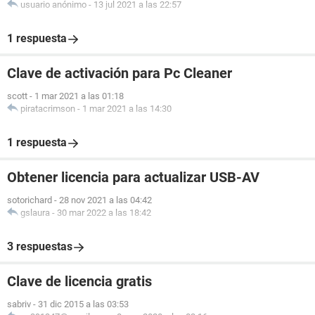
usuario anónimo
-
13 jul 2021 a las 22:57
1 respuesta
Clave de activación para Pc Cleaner
scott
-
1 mar 2021 a las 01:18
piratacrimson
-
1 mar 2021 a las 14:30
1 respuesta
Obtener licencia para actualizar USB-AV
sotorichard
-
28 nov 2021 a las 04:42
gslaura
-
30 mar 2022 a las 18:42
3 respuestas
Clave de licencia gratis
sabriv
-
31 dic 2015 a las 03:53