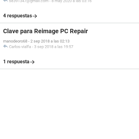
se391347@gmail.com
-
8 may 2020 a las 03:16
4 respuestas
Clave para Reimage PC Repair
manodeoro68
-
2 sep 2018 a las 02:13
Carlos-vialfa
-
3 sep 2018 a las 19:57
1 respuesta