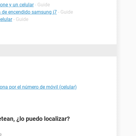
one y un celular
- Guide
ón de encendido samsung j7
- Guide
elular
- Guide
ona por el número de móvil (celular)
etean, ¿lo puedo localizar?
9