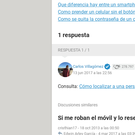
Que diferencia hay entre un smartph
Como prender un celular sin el bot
Como se quita la contraseña de un c
1 respuesta
RESPUESTA 1 / 1
Carlos Villagómez
278.797
13 jun 2017 a las 22:56
Consulta:
Cómo localizar a una pers
Discusiones similares
Si me roban el móvil y lo res
cristhian17
-
18 oct 2013 a las 00:50
Edwin Arley García
-
4 mar 2017 a las 03:3