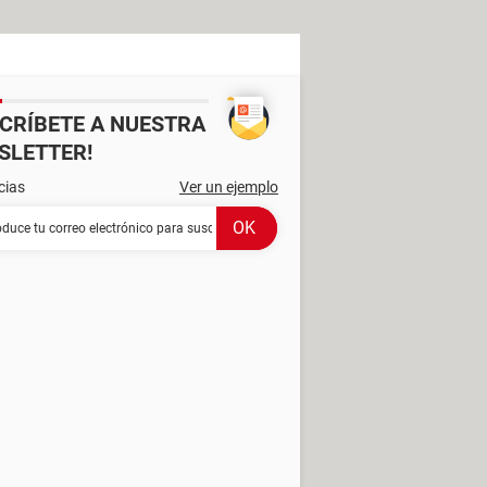
SCRÍBETE A NUESTRA
SLETTER!
cias
Ver un ejemplo