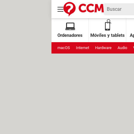
Ordenadores
Móviles y tablets
Ap
macOS
Internet
Hardware
Audio