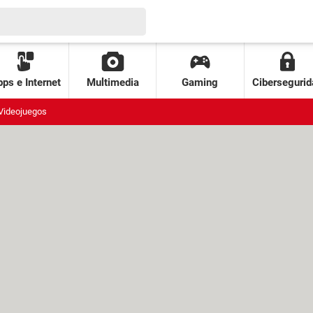
ps e Internet
Multimedia
Gaming
Cibersegurid
Videojuegos