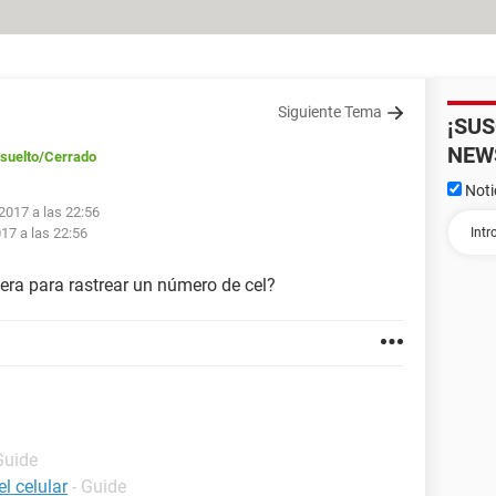
Siguiente Tema
¡SU
NEW
suelto
/Cerrado
Noti
 2017 a las 22:56
017 a las 22:56
ra para rastrear un número de cel?
Guide
l celular
- Guide