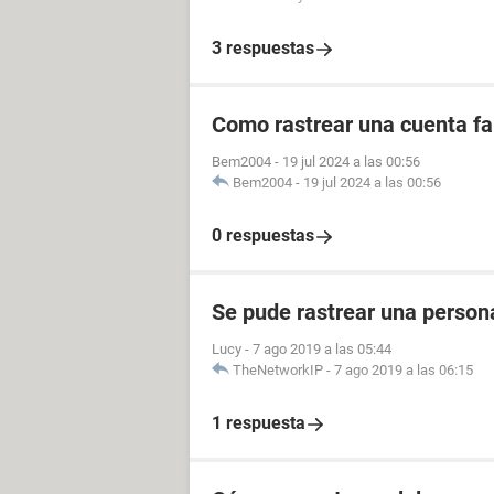
3 respuestas
Como rastrear una cuenta fal
Bem2004
-
19 jul 2024 a las 00:56
Bem2004
-
19 jul 2024 a las 00:56
0 respuestas
Se pude rastrear una perso
Lucy
-
7 ago 2019 a las 05:44
TheNetworkIP
-
7 ago 2019 a las 06:15
1 respuesta