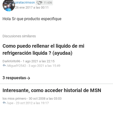
piratacrimson
11.636
26 ene 2017 a las 00:11
Hola Sr que producto especifique
Discusiones similares
Como puedo rellenar el liquido de mi
refrigeración liquida ? (ayudaa)
DarkKirito96
-
1 ago 2021 a las 22:15
MiguelY2542
-
3 ago 2021 a las 15:49
3 respuestas
Interesante, como acceder historial de MSN
los mios primero
-
30 oct 2008 a las 03:03
lupe
-
23 oct 2012 a las 19:17