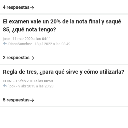
4 respuestas
El examen vale un 20% de la nota final y saqué
85, ¿qué nota tengo?
jose
-
11 mar 2020 a las 04:11
DianaSanchez
-
18 jul 2022 a las 03:49
2 respuestas
Regla de tres, ¿para qué sirve y cómo utilizarla?
CHINI
-
15 feb 2010 a las 00:58
`pok
-
9 abr 2015 a las 20:23
5 respuestas