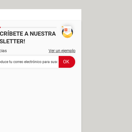
SCRÍBETE A NUESTRA
SLETTER!
cias
Ver un ejemplo