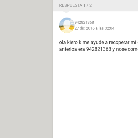
RESPUESTA 1 / 2
942821368
27 dic 2016 a las 02:04
ola kiero k me ayude a recoperar m
anterioa era 942821368 y nose com