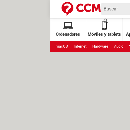
Ordenadores
Móviles y tablets
Ap
macOS
Internet
Hardware
Audio