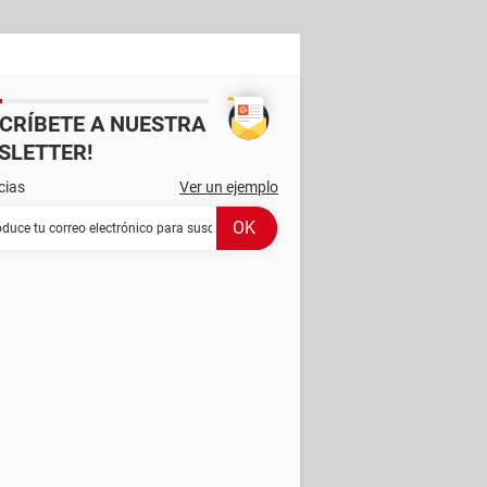
SCRÍBETE A NUESTRA
SLETTER!
cias
Ver un ejemplo