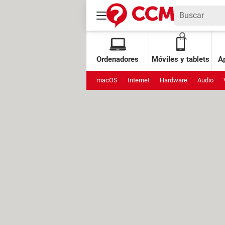
Ordenadores
Móviles y tablets
Ap
macOS
Internet
Hardware
Audio