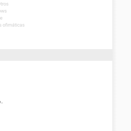
Otros
ows
de
s ofimáticas
..