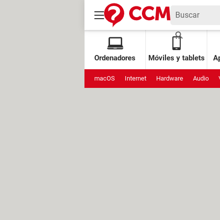
Ordenadores
Móviles y tablets
Ap
macOS
Internet
Hardware
Audio