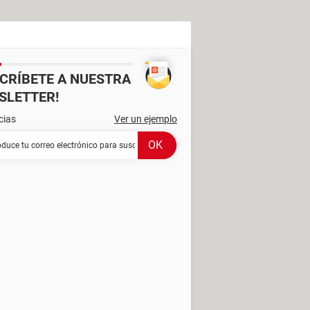
SCRÍBETE A NUESTRA
SLETTER!
cias
Ver un ejemplo