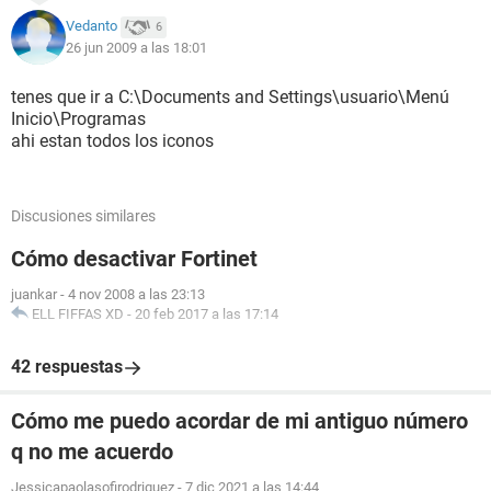
Vedanto
6
26 jun 2009 a las 18:01
tenes que ir a C:\Documents and Settings\usuario\Menú
Inicio\Programas
ahi estan todos los iconos
Discusiones similares
Cómo desactivar Fortinet
juankar
-
4 nov 2008 a las 23:13
ELL FIFFAS XD
-
20 feb 2017 a las 17:14
42 respuestas
Cómo me puedo acordar de mi antiguo número
q no me acuerdo
Jessicapaolasofirodriguez
-
7 dic 2021 a las 14:44