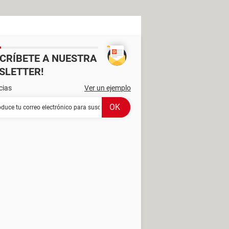
SCRÍBETE A NUESTRA
SLETTER!
cias
Ver un ejemplo