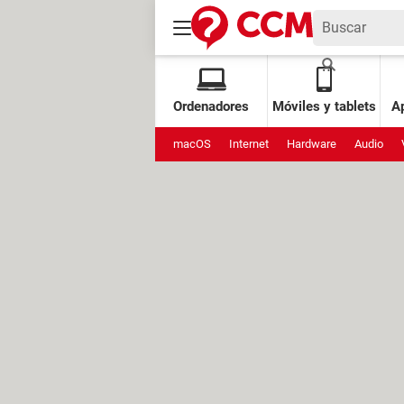
Ordenadores
Móviles y tablets
Ap
macOS
Internet
Hardware
Audio