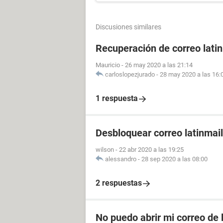
Discusiones similares
Recuperación de correo lati
Mauricio
-
26 may 2020 a las 21:14
carloslopezjurado
-
28 may 2020 a las 16:
1 respuesta
Desbloquear correo latinmail
wilson
-
22 abr 2020 a las 19:25
alessandro
-
28 sep 2020 a las 08:00
2 respuestas
No puedo abrir mi correo de 