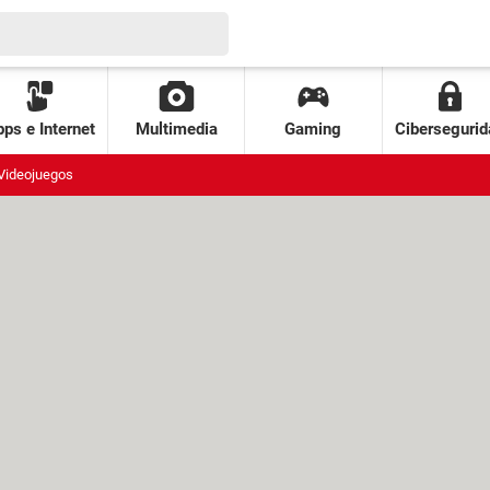
ps e Internet
Multimedia
Gaming
Cibersegurid
Videojuegos