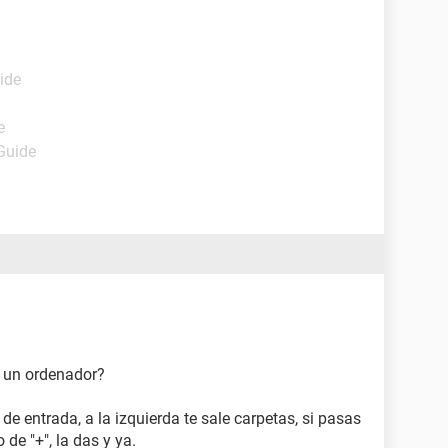
ide
e
 Guide
e un ordenador?
 de entrada, a la izquierda te sale carpetas, si pasas
 de "+", la das y ya.