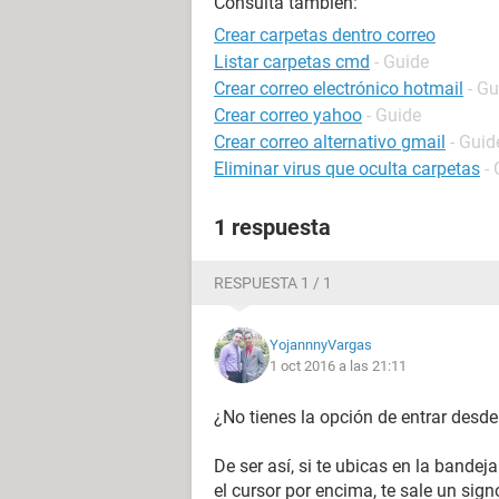
Consulta también:
Crear carpetas dentro correo
Listar carpetas cmd
- Guide
Crear correo electrónico hotmail
- Gu
Crear correo yahoo
- Guide
Crear correo alternativo gmail
- Guid
Eliminar virus que oculta carpetas
-
1 respuesta
RESPUESTA 1 / 1
YojannnyVargas
1 oct 2016 a las 21:11
¿No tienes la opción de entrar desd
De ser así, si te ubicas en la bandeja
el cursor por encima, te sale un signo