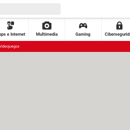
ps e Internet
Multimedia
Gaming
Cibersegurid
Videojuegos