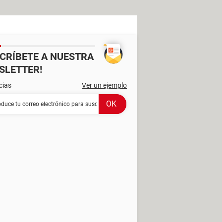
SCRÍBETE A NUESTRA
SLETTER!
cias
Ver un ejemplo