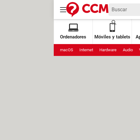
Ordenadores
Móviles y tablets
Ap
macOS
Internet
Hardware
Audio