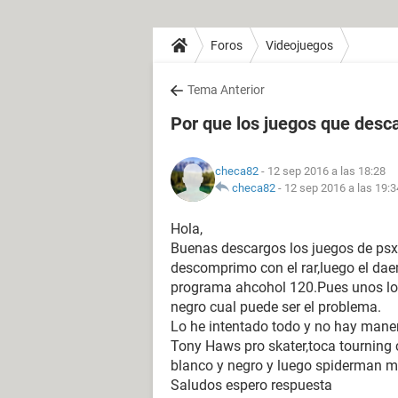
Foros
Videojuegos
Tema Anterior
Por que los juegos que desc
checa82
- 12 sep 2016 a las 18:28
checa82
-
12 sep 2016 a las 19:3
Hola,
Buenas descargos los juegos de psx 
descomprimo con el rar,luego el dae
programa ahcohol 120.Pues unos los 
negro cual puede ser el problema.
Lo he intentado todo y no hay mane
Tony Haws pro skater,toca tourning 
blanco y negro y luego spiderman me
Saludos espero respuesta