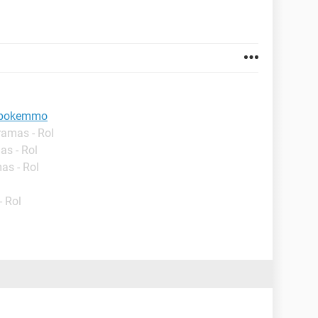
a pokemmo
ramas - Rol
as - Rol
as - Rol
- Rol