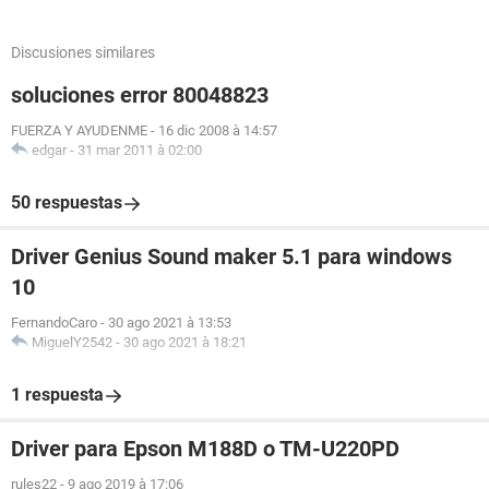
Discusiones similares
soluciones error 80048823
FUERZA Y AYUDENME
-
16 dic 2008 à 14:57
edgar
-
31 mar 2011 à 02:00
50 respuestas
Driver Genius Sound maker 5.1 para windows
10
FernandoCaro
-
30 ago 2021 à 13:53
MiguelY2542
-
30 ago 2021 à 18:21
1 respuesta
Driver para Epson M188D o TM-U220PD
rules22
-
9 ago 2019 à 17:06