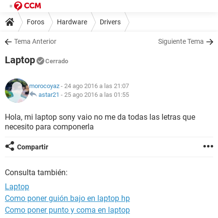
Foros
Hardware
Drivers
Tema Anterior
Siguiente Tema
Laptop
Cerrado
morocoyaz
- 24 ago 2016 a las 21:07
astar21
-
25 ago 2016 a las 01:55
Hola, mi laptop sony vaio no me da todas las letras que
necesito para componerla
Compartir
Consulta también:
Laptop
Como poner guión bajo en laptop hp
Como poner punto y coma en laptop