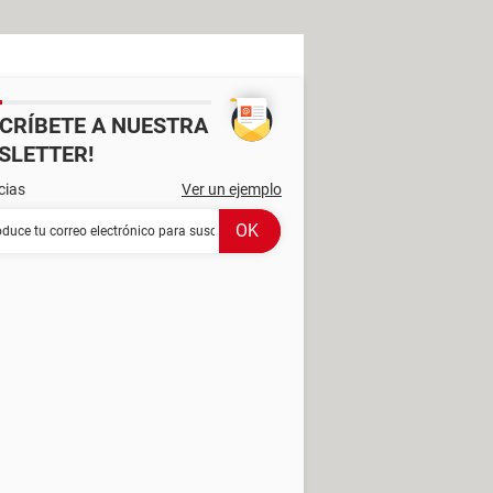
SCRÍBETE A NUESTRA
SLETTER!
cias
Ver un ejemplo