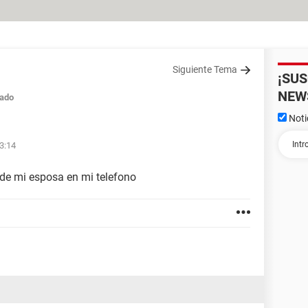
Siguiente Tema
¡SU
NEW
ado
Noti
3:14
de mi esposa en mi telefono