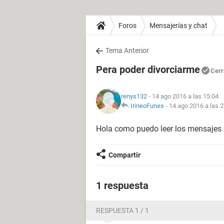
Foros
Mensajerías y chat
Tema Anterior
Pera poder divorciarme
Cerr
renys132
- 14 ago 2016 a las 15:04
IrineoFunes
-
14 ago 2016 a las 2
Hola como puedo leer los mensajes 
Compartir
1 respuesta
RESPUESTA 1 / 1