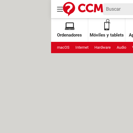
Ordenadores
Móviles y tablets
Ap
macOS
Internet
Hardware
Audio