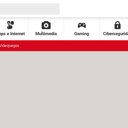
ps e Internet
Multimedia
Gaming
Cibersegurid
Videojuegos