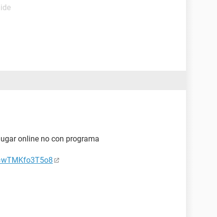
uide
a jugar online no con programa
v=wTMKfo3T5o8