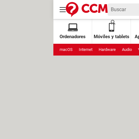
Ordenadores
Móviles y tablets
Ap
macOS
Internet
Hardware
Audio