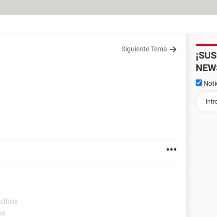
Siguiente Tema
¡SU
NEW
Noti
ndbox
ox