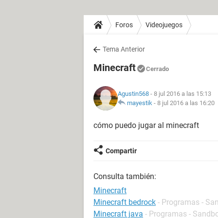
Foros
Videojuegos
Tema Anterior
Minecraft
Cerrado
Agustin568
- 8 jul 2016 a las 15:13
mayestik
-
8 jul 2016 a las 16:20
cómo puedo jugar al minecraft
Compartir
Consulta también:
Minecraft
Minecraft bedrock
- Programas - Sa
Minecraft java
- Programas - Sandb