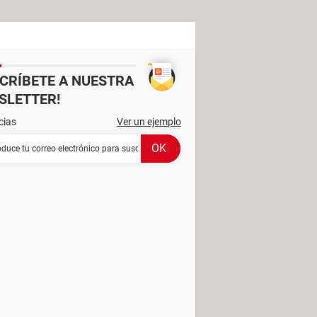
SCRÍBETE A NUESTRA
SLETTER!
cias
Ver un ejemplo