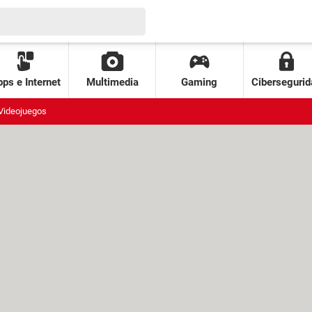
ps e Internet
Multimedia
Gaming
Cibersegurid
Videojuegos