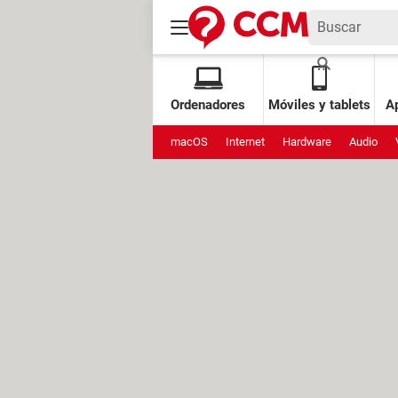
Ordenadores
Móviles y tablets
Ap
macOS
Internet
Hardware
Audio