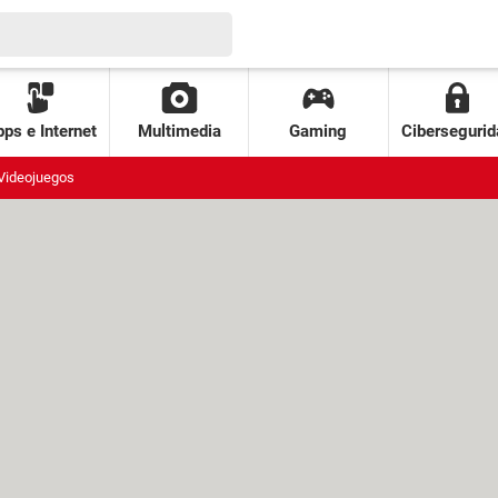
ps e Internet
Multimedia
Gaming
Cibersegurid
Videojuegos