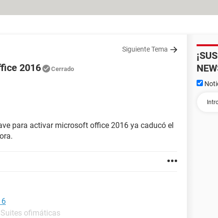
Siguiente Tema
¡SU
ffice 2016
NEW
Cerrado
Noti
e para activar microsoft office 2016 ya caducó el
ora.
16
 Suites ofimáticas