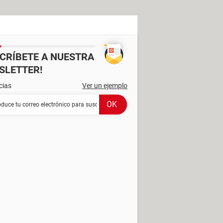
SCRÍBETE A NUESTRA
SLETTER!
cias
Ver un ejemplo