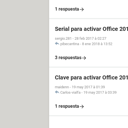
1 respuesta
Serial para activar Office 20
sergio.281
-
28 feb 2017 à 02:27
pibecantina
-
8 ene 2018 à 13:52
3 respuestas
Clave para activar Office 20
maidenn
-
19 may 2017 à 01:39
Carlos-vialfa
-
19 may 2017 à 03:39
1 respuesta