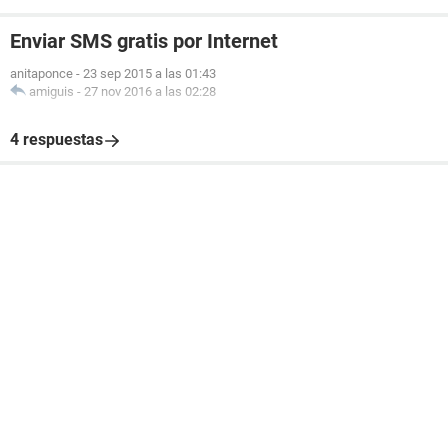
Enviar SMS gratis por Internet
anitaponce
-
23 sep 2015 a las 01:43
amiguis
-
27 nov 2016 a las 02:28
4 respuestas