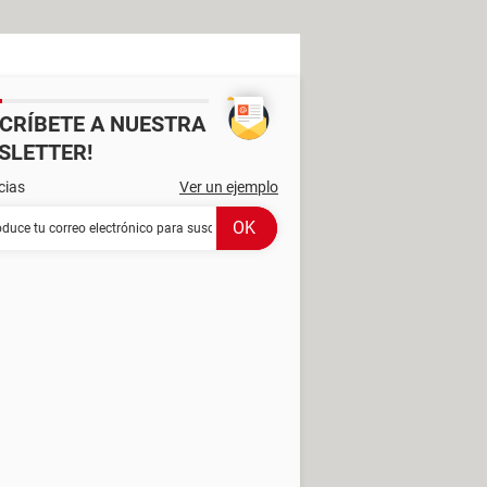
SCRÍBETE A NUESTRA
SLETTER!
cias
Ver un ejemplo