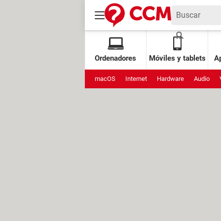
Ordenadores
Móviles y tablets
Ap
macOS
Internet
Hardware
Audio