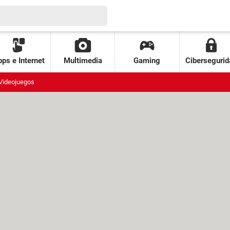
ps e Internet
Multimedia
Gaming
Cibersegurid
Videojuegos