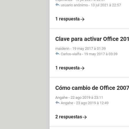
usuario anónimo
-
13 jul 2021 à 22:57
1 respuesta
Clave para activar Office 20
maidenn
-
19 may 2017 à 01:39
Carlos-vialfa
-
19 may 2017 à 03:39
1 respuesta
Cómo cambio de Office 2007
Angahe
-
22 ago 2019 à 23:11
Angahe
-
23 ago 2019 à 12:49
2 respuestas