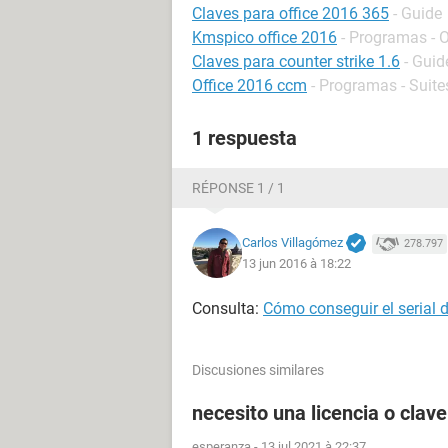
Claves para office 2016 365
- Guide
Kmspico office 2016
- Programas - 
Claves para counter strike 1.6
- Guid
Office 2016 ccm
- Programas - Suite
1 respuesta
RÉPONSE 1 / 1
Carlos Villagómez
278.797
13 jun 2016 à 18:22
Consulta:
Cómo conseguir el serial 
Discusiones similares
necesito una licencia o clave
esperanza
-
13 jul 2021 à 22:37