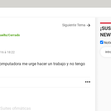
Siguiente Tema
¡SU
NEW
uelto
/Cerrado
Noti
016 à 18:22
 computadora me urge hacer un trabajo y no tengo
 Suites ofimáticas