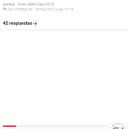
juankar
-
4 nov 2008 a las 23:13
ELL FIFFAS XD
-
20 feb 2017 a las 17:14
42 respuestas