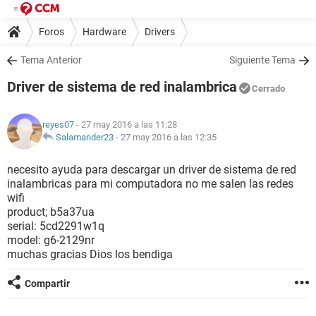
Foros
Hardware
Drivers
Tema Anterior
Siguiente Tema
Driver de sistema de red inalambrica
Cerrado
reyes07
- 27 may 2016 a las 11:28
Salamander23
-
27 may 2016 a las 12:35
necesito ayuda para descargar un driver de sistema de red
inalambricas para mi computadora no me salen las redes
wifi
product; b5a37ua
serial: 5cd2291w1q
model: g6-2129nr
muchas gracias Dios los bendiga
Compartir