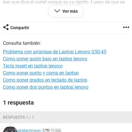
leer que dice el cartel porque se va rápido. Luego de que se
reinicia me aparece el inicio de Lenovo y ahí carga carga
Ver más
carga y luego aparece la pantalla completamente en negro y
de ahí no aparece mas nada.
Compartir
Espero por favor me puedan ayudar, porque necesito
terminar unos trabajos urgentes. Les estaré muy agradecido
Consulta también:
Problema con arranque de Laptop Lenovo G50-45
Como poner guión bajo en laptop lenovo
Tecla insert en laptop lenovo
Como poner punto y coma en laptop
Como poner grados en teclado de laptop
Como poner dos puntos en laptop lenovo
1 respuesta
RESPUESTA 1 / 1
piratacrimson
11.636