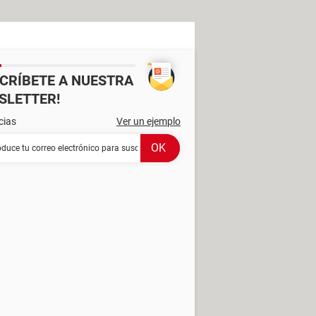
SCRÍBETE A NUESTRA
SLETTER!
cias
Ver un ejemplo