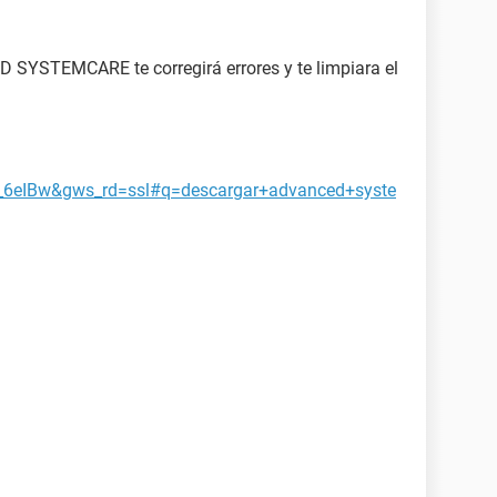
 SYSTEMCARE te corregirá errores y te limpiara el
6eIBw&gws_rd=ssl#q=descargar+advanced+syste