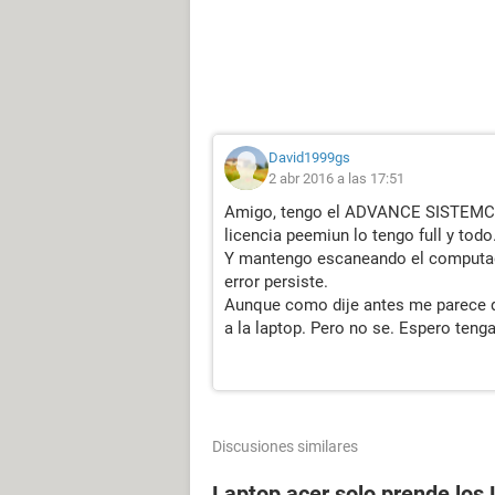
David1999gs
2 abr 2016 a las 17:51
Amigo, tengo el ADVANCE SISTEMCAR
licencia peemiun lo tengo full y todo
Y mantengo escaneando el computado
error persiste.
Aunque como dije antes me parece q
a la laptop. Pero no se. Espero teng
Discusiones similares
Laptop acer solo prende los 