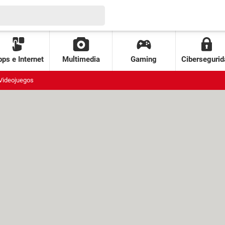
ps e Internet
Multimedia
Gaming
Cibersegurid
Videojuegos