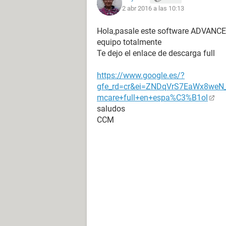
2 abr 2016 a las 10:13
Hola,pasale este software ADVANCED
equipo totalmente
Te dejo el enlace de descarga full
https://www.google.es/?
gfe_rd=cr&ei=ZNDqVrS7EaWx8weN_
mcare+full+en+espa%C3%B1ol
saludos
CCM