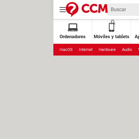
Ordenadores
Móviles y tablets
Ap
macOS
Internet
Hardware
Audio