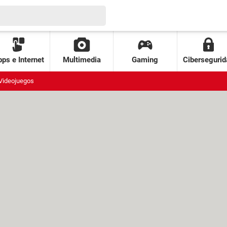
ps e Internet
Multimedia
Gaming
Cibersegurid
Videojuegos