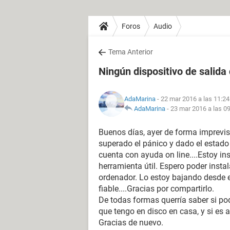
Foros
Audio
Tema Anterior
Ningún dispositivo de salida
AdaMarina
- 22 mar 2016 a las 11:24
AdaMarina
-
23 mar 2016 a las 0
Buenos días, ayer de forma imprevis
superado el pánico y dado el estado
cuenta con ayuda on line....Estoy in
herramienta útil. Espero poder instal
ordenador. Lo estoy bajando desde 
fiable....Gracias por compartirlo.
De todas formas querría saber si pod
que tengo en disco en casa, y si es as
Gracias de nuevo.