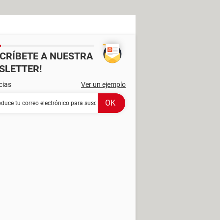
SCRÍBETE A NUESTRA
SLETTER!
cias
Ver un ejemplo