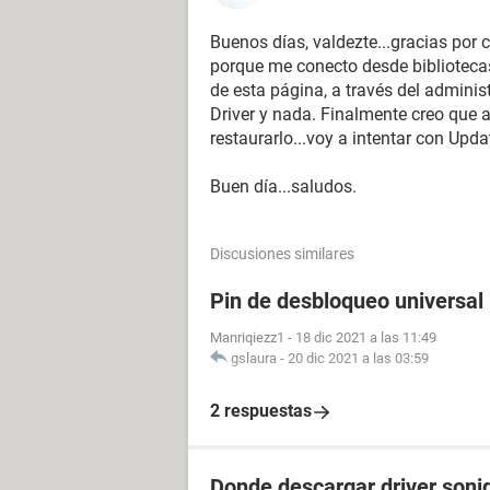
Buenos días, valdezte...gracias por 
porque me conecto desde bibliotecas
de esta página, a través del adminis
Driver y nada. Finalmente creo que
restaurarlo...voy a intentar con Upda
Buen día...saludos.
Discusiones similares
Pin de desbloqueo universal
Manriqiezz1
-
18 dic 2021 a las 11:49
gslaura
-
20 dic 2021 a las 03:59
2 respuestas
Donde descargar driver soni