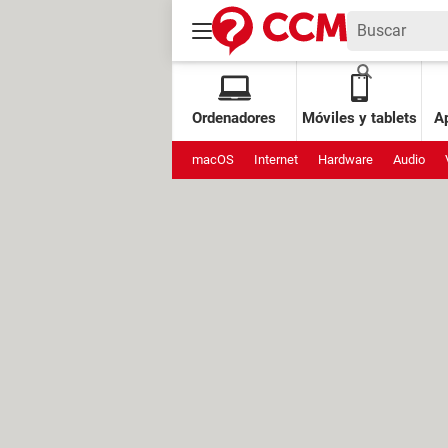
Ordenadores
Móviles y tablets
Ap
macOS
Internet
Hardware
Audio