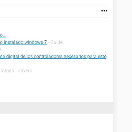
io…
io instalado windows 7
- Guide
e
 digital de los controladores necesarios para este
gramas - Drivers