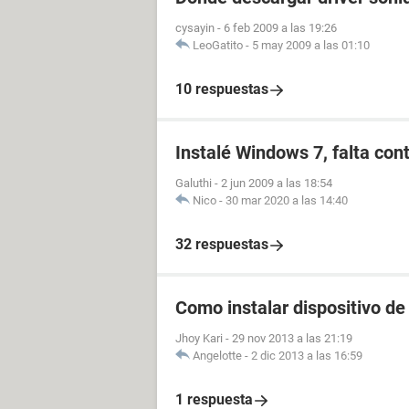
cysayin
-
6 feb 2009 a las 19:26
LeoGatito
-
5 may 2009 a las 01:10
10 respuestas
Instalé Windows 7, falta cont
Galuthi
-
2 jun 2009 a las 18:54
Nico
-
30 mar 2020 a las 14:40
32 respuestas
Como instalar dispositivo de
Jhoy Kari
-
29 nov 2013 a las 21:19
Angelotte
-
2 dic 2013 a las 16:59
1 respuesta