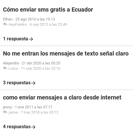
Cómo enviar sms gratis a Ecuador
Ethan
-
25 ago 2010 a las 19:13
HeyFranks
-
6 sep 2012 a las 22:49
1 respuesta
No me entran los mensajes de texto señal claro
Alejandra
-
21 abr 2020 a las 00:25
Luisa
-
11 sep 2020 a las 23:16
3 respuestas
como enviar mensajes a claro desde internet
jessy
-
1 ene 2011 a las 07:17
jaime
-
7 mar 2018 a las 03:12
4 respuestas