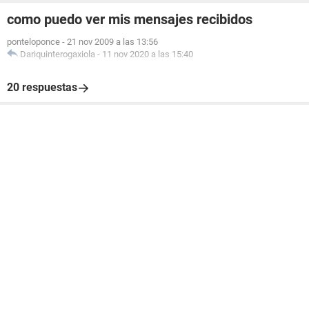
como puedo ver mis mensajes recibidos
ponteloponce
-
21 nov 2009 a las 13:56
Dariquinterogaxiola
-
11 nov 2020 a las 15:40
20 respuestas