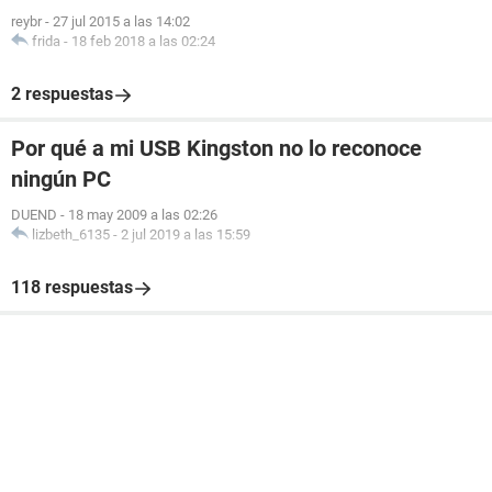
reybr
-
27 jul 2015 a las 14:02
frida
-
18 feb 2018 a las 02:24
2 respuestas
Por qué a mi USB Kingston no lo reconoce
ningún PC
DUEND
-
18 may 2009 a las 02:26
lizbeth_6135
-
2 jul 2019 a las 15:59
118 respuestas