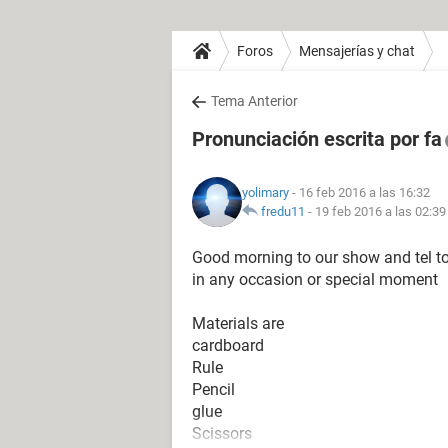
Foros
Mensajerías y chat
Tema Anterior
Pronunciación escrita por fa
yolimary
- 16 feb 2016 a las 16:32
fredu11
-
19 feb 2016 a las 02:39
Good morning to our show and tel to
in any occasion or special moment
Materials are
cardboard
Rule
Pencil
glue
Scissors