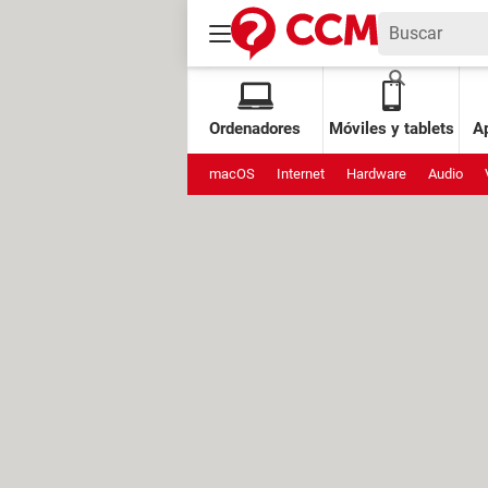
Ordenadores
Móviles y tablets
Ap
macOS
Internet
Hardware
Audio