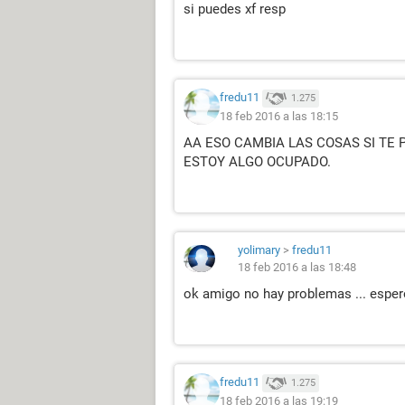
si puedes xf resp
fredu11
1.275
18 feb 2016 a las 18:15
AA ESO CAMBIA LAS COSAS SI TE 
ESTOY ALGO OCUPADO.
yolimary
>
fredu11
18 feb 2016 a las 18:48
ok amigo no hay problemas ... espero
fredu11
1.275
18 feb 2016 a las 19:19