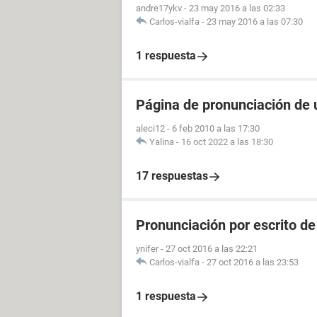
andre17ykv
-
23 may 2016 a las 02:33
Carlos-vialfa
-
23 may 2016 a las 07:30
1 respuesta
Página de pronunciación de u
aleci12
-
6 feb 2010 a las 17:30
Yalina
-
16 oct 2022 a las 18:30
17 respuestas
Pronunciación por escrito de
ynifer
-
27 oct 2016 a las 22:21
Carlos-vialfa
-
27 oct 2016 a las 23:53
1 respuesta