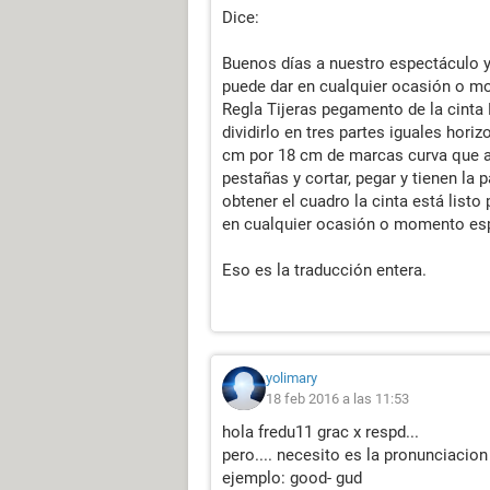
Dice:
Buenos días a nuestro espectáculo y
puede dar en cualquier ocasión o m
Regla Tijeras pegamento de la cinta
dividirlo en tres partes iguales horiz
cm por 18 cm de marcas curva que ac
pestañas y cortar, pegar y tienen la
obtener el cuadro la cinta está list
en cualquier ocasión o momento esp
Eso es la traducción entera.
yolimary
18 feb 2016 a las 11:53
hola fredu11 grac x respd...
pero.... necesito es la pronunciacion
ejemplo: good- gud