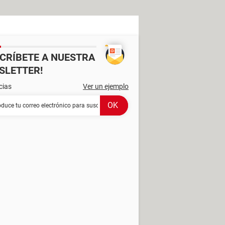
SCRÍBETE A NUESTRA
SLETTER!
cias
Ver un ejemplo