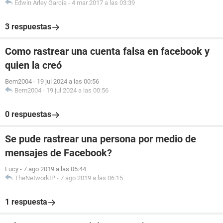
Edwin Arley García
-
4 mar 2017 a las 03:39
3 respuestas
Como rastrear una cuenta falsa en facebook y
quien la creó
Bem2004
-
19 jul 2024 a las 00:56
Bem2004
-
19 jul 2024 a las 00:56
0 respuestas
Se pude rastrear una persona por medio de
mensajes de Facebook?
Lucy
-
7 ago 2019 a las 05:44
TheNetworkIP
-
7 ago 2019 a las 06:15
1 respuesta