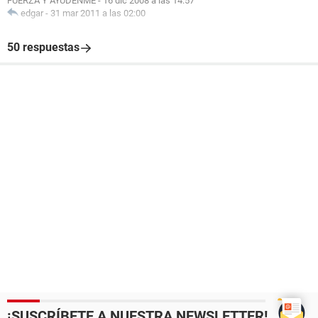
FUERZA Y AYUDENME
-
16 dic 2008 a las 14:57
edgar
-
31 mar 2011 a las 02:00
50 respuestas
¡SUSCRÍBETE A NUESTRA NEWSLETTER!