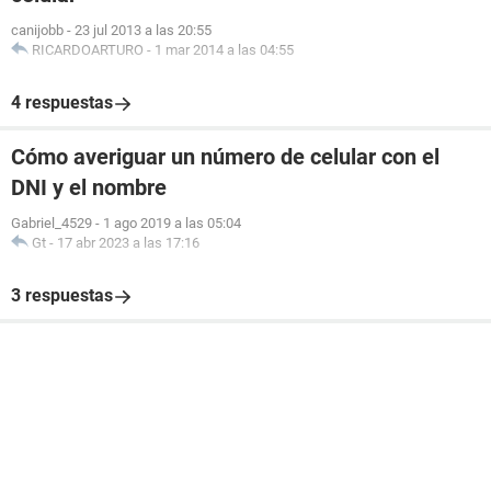
canijobb
-
23 jul 2013 a las 20:55
RICARDOARTURO
-
1 mar 2014 a las 04:55
4 respuestas
Cómo averiguar un número de celular con el
DNI y el nombre
Gabriel_4529
-
1 ago 2019 a las 05:04
Gt
-
17 abr 2023 a las 17:16
3 respuestas