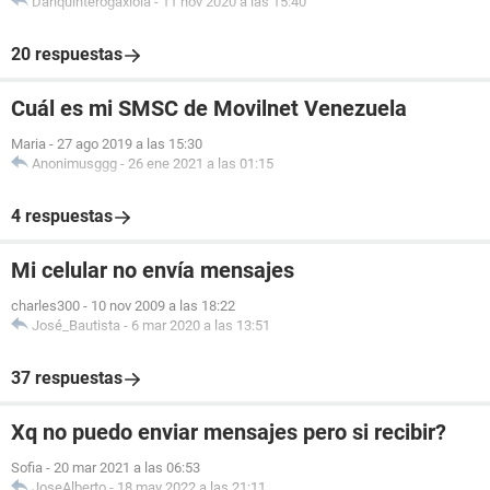
Dariquinterogaxiola
-
11 nov 2020 a las 15:40
20 respuestas
Cuál es mi SMSC de Movilnet Venezuela
Maria
-
27 ago 2019 a las 15:30
Anonimusggg
-
26 ene 2021 a las 01:15
4 respuestas
Mi celular no envía mensajes
charles300
-
10 nov 2009 a las 18:22
José_Bautista
-
6 mar 2020 a las 13:51
37 respuestas
Xq no puedo enviar mensajes pero si recibir?
Sofia
-
20 mar 2021 a las 06:53
JoseAlberto
-
18 may 2022 a las 21:11