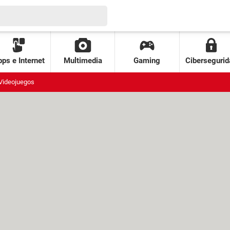
ps e Internet
Multimedia
Gaming
Cibersegurid
Videojuegos