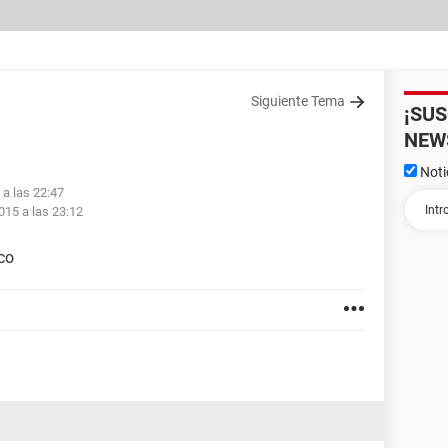
Siguiente Tema
¡SU
NEW
Noti
 a las 22:47
015 a las 23:12
co