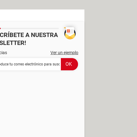
SCRÍBETE A NUESTRA
SLETTER!
cias
Ver un ejemplo