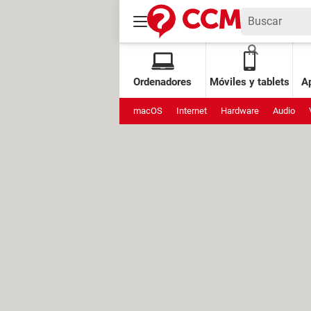
Ordenadores
Móviles y tablets
Ap
macOS
Internet
Hardware
Audio