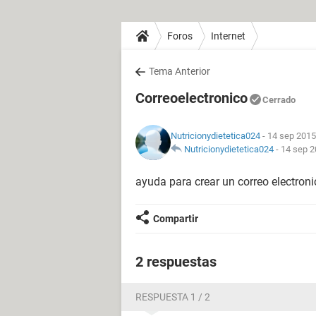
Foros
Internet
Tema Anterior
Correoelectronico
Cerrado
Nutricionydietetica024
- 14 sep 2015
Nutricionydietetica024
-
14 sep 2
ayuda para crear un correo electroni
Compartir
2 respuestas
RESPUESTA 1 / 2