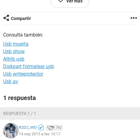
Ver más
o algo y con esta ya es la segunda usb que me pasa esto y
no se me han caido ni nada simplementebdejan de
funcionar asi como asi les dejo una foto de mi usb com 2
Compartir
meses de usovestaba casi nueva espero respuestas gracias
Consulta también:
Usb muerta
Usb show
Attrib usb
Diskpart formatear usb
Usb writeprotector
Usb av
1 respuesta
RESPUESTA 1 / 1
R2D2_WD
762
14 sep 2015 a las 10:17