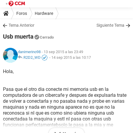
Foros
Hardware
Tema Anterior
Siguiente Tema
Usb muerta
Cerrado
danimerino98
- 13 sep 2015 a las 23:49
R2D2_WD
-
14 sep 2015 a las 10:17
Hola,
Pasa que el otro dia conecte mi memoria usb en la
computadora de un cibercafe y despues de expulsarla trate
de volver a conectarla y no pasaba nada y probe en varias
maquinas y nada en ninguna aparece no es que no la
reconosca si nl que es como sino ubiera ninguna usb
conectadaa la maquina y estl nl pasa con otras usb
funcionan perfectamentebsolo le pasa a la mia y me
preguntaba si hay alguna solucion a esto si fue algun virus