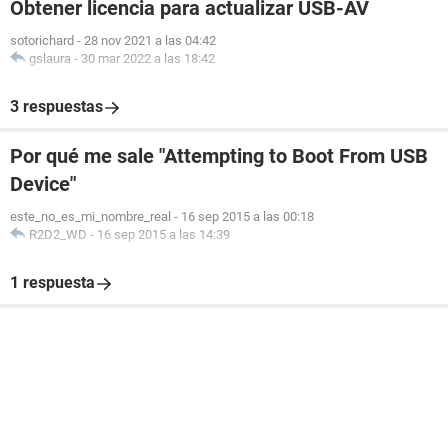
Obtener licencia para actualizar USB-AV
sotorichard
-
28 nov 2021 a las 04:42
gslaura
-
30 mar 2022 a las 18:42
3 respuestas
Por qué me sale "Attempting to Boot From USB
Device"
este_no_es_mi_nombre_real
-
16 sep 2015 a las 00:18
R2D2_WD
-
16 sep 2015 a las 14:39
1 respuesta