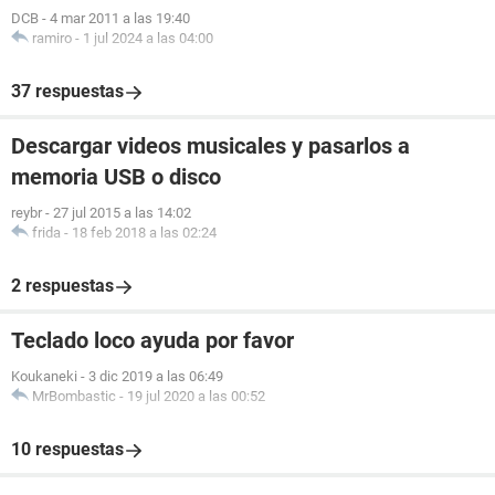
DCB
-
4 mar 2011 a las 19:40
ramiro
-
1 jul 2024 a las 04:00
37 respuestas
Descargar videos musicales y pasarlos a
memoria USB o disco
reybr
-
27 jul 2015 a las 14:02
frida
-
18 feb 2018 a las 02:24
2 respuestas
Teclado loco ayuda por favor
Koukaneki
-
3 dic 2019 a las 06:49
MrBombastic
-
19 jul 2020 a las 00:52
10 respuestas