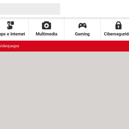
ps e Internet
Multimedia
Gaming
Cibersegurid
Videojuegos