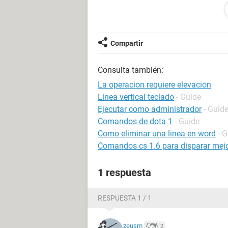
Una vez aquí me aparece :
C:\Windows\system32>
Y ya no sé seguir .
Compartir
Alguien puede ayudarme ?
No puedo abrir archivos de word ni e
Consulta también:
Gracias
La operacion requiere elevacion
Linea vertical teclado
- Guide
Ejecutar como administrador
- Guid
Comandos de dota 1
- Guide
Como eliminar una linea en word
- 
Comandos cs 1.6 para disparar mej
1 respuesta
RESPUESTA 1 / 1
zeusm
2