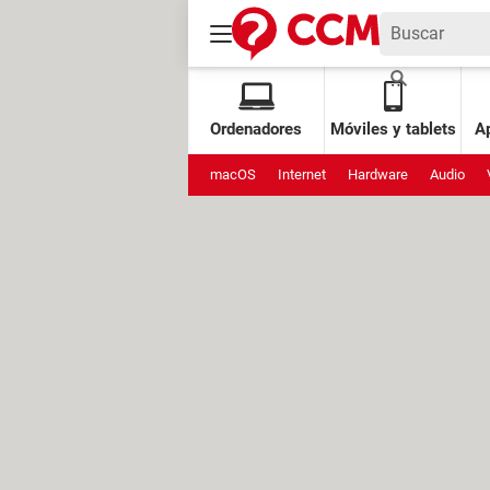
Ordenadores
Móviles y tablets
Ap
macOS
Internet
Hardware
Audio