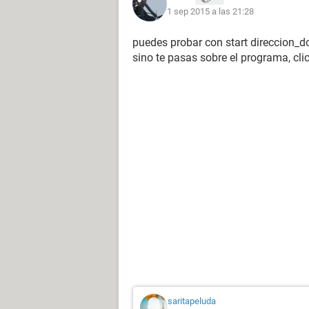
1 sep 2015 a las 21:28
puedes probar con start direccion_
sino te pasas sobre el programa, cl
saritapeluda