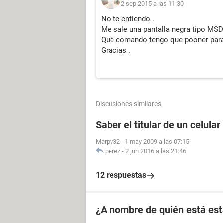
2 sep 2015 a las 11:30
No te entiendo .
Me sale una pantalla negra tipo MSDos 
Qué comando tengo que pooner para 
Gracias .
Discusiones similares
Saber el titular de un celular
Marpy32
-
1 may 2009 a las 07:15
perez
-
2 jun 2016 a las 21:46
12 respuestas
¿A nombre de quién está est