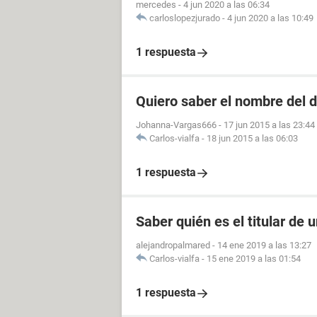
mercedes
-
4 jun 2020 a las 06:34
carloslopezjurado
-
4 jun 2020 a las 10:49
1 respuesta
Quiero saber el nombre del d
Johanna-Vargas666
-
17 jun 2015 a las 23:44
Carlos-vialfa
-
18 jun 2015 a las 06:03
1 respuesta
Saber quién es el titular de 
alejandropalmared
-
14 ene 2019 a las 13:27
Carlos-vialfa
-
15 ene 2019 a las 01:54
1 respuesta