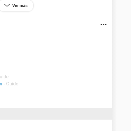
Ver más
xcell.
e
Guide
or
- Guide