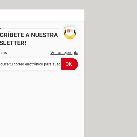
SCRÍBETE A NUESTRA
SLETTER!
cias
Ver un ejemplo