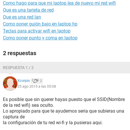
Como hago para que mi laptop lea de nuevo mi red wifi
Que es una tarjeta de red
Que es una red lan
Como poner guión bajo en laptop hp
Teclas para activar wifi en laptop
Como poner punto y coma en laptop
2 respuestas
RESPUESTA 1 / 2
Xcorpio
2
25 ago 2015 a las 05:08
Es posible que sin querer hayas puesto que el SSID(Nombre
de la red wifi) sea oculto.
Lo apropiado para que te ayudemos seria que subieras una
captura de
la configuración de tu red wi-fi y la pusieras aqui.