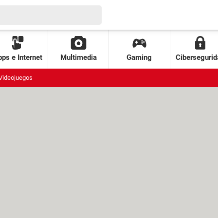
ps e Internet
Multimedia
Gaming
Cibersegurid
Videojuegos