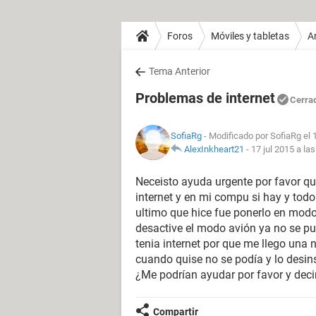
Foros
Móviles y tabletas
A
Tema Anterior
Problemas de internet
Cerra
SofiaRg
- Modificado por SofiaRg el 
AlexInkheart21
-
17 jul 2015 a la
Neceisto ayuda urgente por favor qui
internet y en mi compu si hay y todo
ultimo que hice fue ponerlo en modo 
desactive el modo avión ya no se pud
tenia internet por que me llego una 
cuando quise no se podía y lo desinst
¿Me podrían ayudar por favor y dec
Compartir