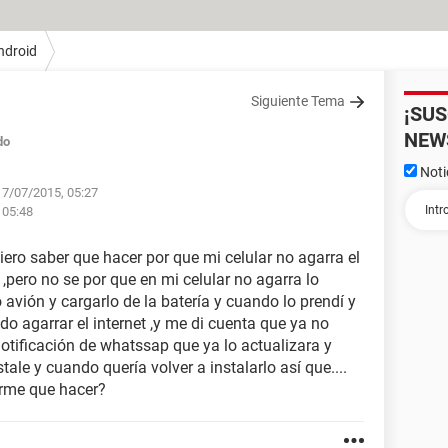
ndroid
Siguiente Tema
¡SU
NEW
do
Noti
17/07/2015, 05:27
s 05:48
ero saber que hacer por que mi celular no agarra el
 ,pero no se por que en mi celular no agarra lo
avión y cargarlo de la batería y cuando lo prendí y
o agarrar el internet ,y me di cuenta que ya no
notificación de whatssap que ya lo actualizara y
ale y cuando quería volver a instalarlo así que....
irme que hacer?