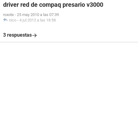
driver red de compaq presario v3000
roxote
-
25 may 2010 a las 07:39
nico
-
4 jul 2012 a las 18:58
3 respuestas