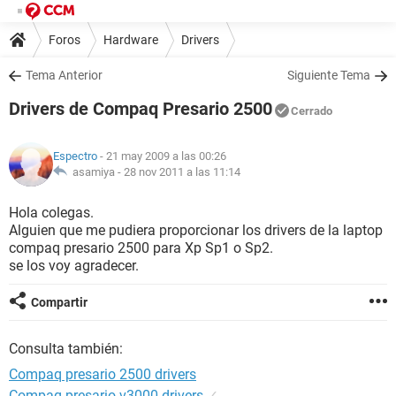
Foros
Hardware
Drivers
Tema Anterior
Siguiente Tema
Drivers de Compaq Presario 2500
Cerrado
Espectro
- 21 may 2009 a las 00:26
asamiya -
28 nov 2011 a las 11:14
Hola colegas.
Alguien que me pudiera proporcionar los drivers de la laptop
compaq presario 2500 para Xp Sp1 o Sp2.
se los voy agradecer.
Compartir
Consulta también:
Compaq presario 2500 drivers
Compaq presario v3000 drivers
✓