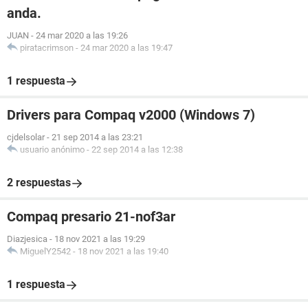
anda.
JUAN
-
24 mar 2020 a las 19:26
piratacrimson
-
24 mar 2020 a las 19:47
1 respuesta
Drivers para Compaq v2000 (Windows 7)
cjdelsolar
-
21 sep 2014 a las 23:21
usuario anónimo
-
22 sep 2014 a las 12:38
2 respuestas
Compaq presario 21-nof3ar
Diazjesica
-
18 nov 2021 a las 19:29
MiguelY2542
-
18 nov 2021 a las 19:40
1 respuesta