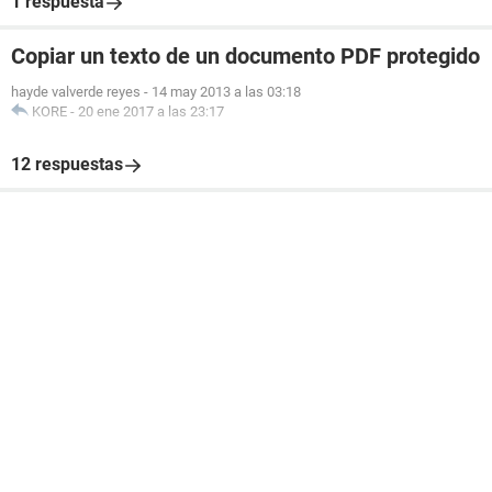
1 respuesta
Copiar un texto de un documento PDF protegido
hayde valverde reyes
-
14 may 2013 a las 03:18
KORE
-
20 ene 2017 a las 23:17
12 respuestas