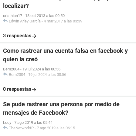
localizar?
cristhian17
-
18 oct 2013 a las 00:50
Edwin Arley García
-
4 mar 2017 a las 03:39
3 respuestas
Como rastrear una cuenta falsa en facebook y
quien la creó
Bem2004
-
19 jul 2024 a las 00:56
Bem2004
-
19 jul 2024 a las 00:56
0 respuestas
Se pude rastrear una persona por medio de
mensajes de Facebook?
Lucy
-
7 ago 2019 a las 05:44
TheNetworkIP
-
7 ago 2019 a las 06:15