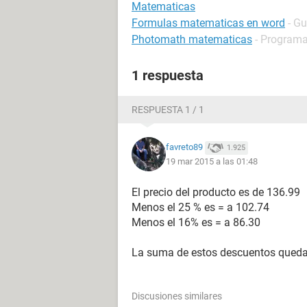
Matematicas
Formulas matematicas en word
- Gu
Photomath matematicas
- Programa
1 respuesta
RESPUESTA 1 / 1
favreto89
1.925
19 mar 2015 a las 01:48
El precio del producto es de 136.99
Menos el 25 % es = a 102.74
Menos el 16% es = a 86.30
La suma de estos descuentos queda 
Discusiones similares