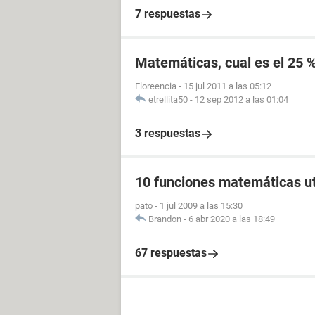
7 respuestas
Matemáticas, cual es el 25 
Floreencia
-
15 jul 2011 a las 05:12
etrellita50
-
12 sep 2012 a las 01:04
3 respuestas
10 funciones matemáticas ut
pato
-
1 jul 2009 a las 15:30
Brandon
-
6 abr 2020 a las 18:49
67 respuestas