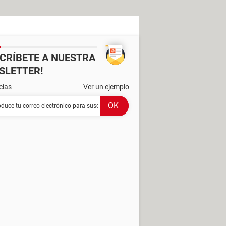
SCRÍBETE A NUESTRA
SLETTER!
cias
Ver un ejemplo