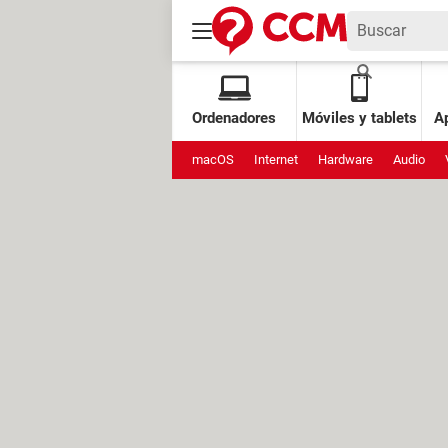
Ordenadores
Móviles y tablets
Ap
macOS
Internet
Hardware
Audio