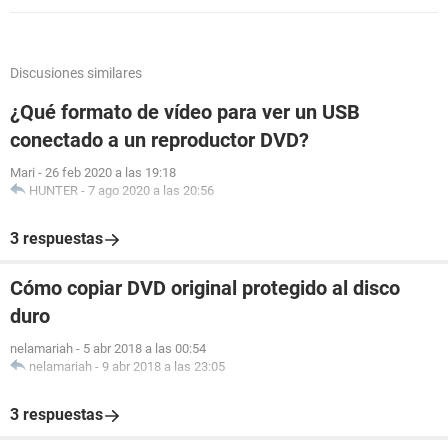
Discusiones similares
¿Qué formato de vídeo para ver un USB
conectado a un reproductor DVD?
Mari
-
26 feb 2020 a las 19:18
HUNTER
-
7 ago 2020 a las 20:56
3 respuestas
Cómo copiar DVD original protegido al disco
duro
nelamariah
-
5 abr 2018 a las 00:54
nelamariah
-
9 abr 2018 a las 23:05
3 respuestas