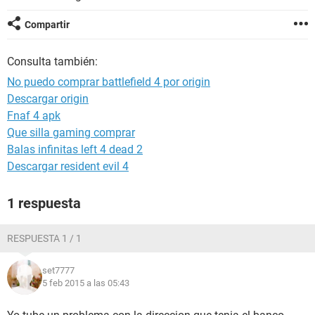
Compartir
Consulta también:
No puedo comprar battlefield 4 por origin
Descargar origin
Fnaf 4 apk
Que silla gaming comprar
Balas infinitas left 4 dead 2
Descargar resident evil 4
1 respuesta
RESPUESTA 1 / 1
set7777
5 feb 2015 a las 05:43