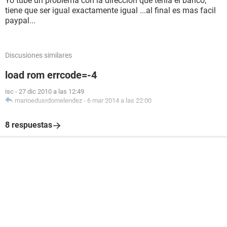
Yo tube un problema con la direccion que tenia el banco,
tiene que ser igual exactamente igual ...al final es mas facil
paypal...
Discusiones similares
load rom errcode=-4
isc
-
27 dic 2010 a las 12:49
marioedusrdomelendez
-
6 mar 2014 a las 22:00
8 respuestas