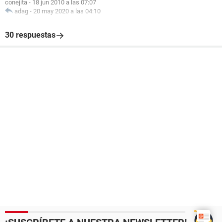
conejita
-
18 jun 2010 a las 07:07
adag
-
20 may 2020 a las 04:10
30 respuestas