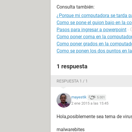
Consulta también:
¿Porque mi computadora se tarda pa
Como se pone el guion bajo en la 
Pasos para ingresar a powerpoint
- 
Como poner coma en la computado
Como poner grados en la computad
Como se ponen los dos puntos en l
1 respuesta
RESPUESTA 1 / 1
mayestik
5.001
2 ene 2015 a las 15:45
Hola,posiblemente sea tema de viru
malwarebites