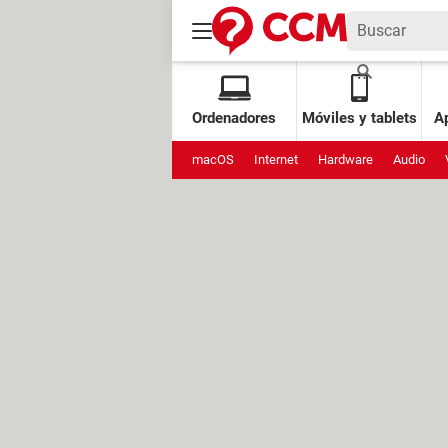
Ordenadores
Móviles y tablets
Ap
macOS
Internet
Hardware
Audio