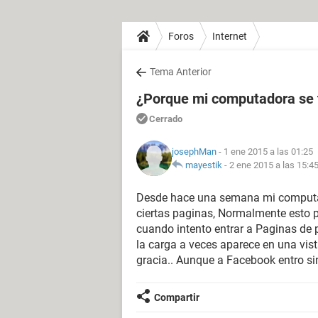
Foros
Internet
Tema Anterior
¿Porque mi computadora se t
Cerrado
josephMan
- 1 ene 2015 a las 01:25
mayestik
-
2 ene 2015 a las 15:4
Desde hace una semana mi computad
ciertas paginas, Normalmente esto 
cuando intento entrar a Paginas de p
la carga a veces aparece en una vist
gracia.. Aunque a Facebook entro s
Compartir