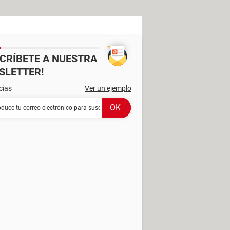
SCRÍBETE A NUESTRA
SLETTER!
cias
Ver un ejemplo