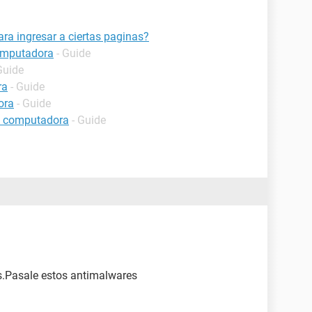
ra ingresar a ciertas paginas?
computadora
- Guide
Guide
ra
- Guide
ora
- Guide
a computadora
- Guide
s.Pasale estos antimalwares