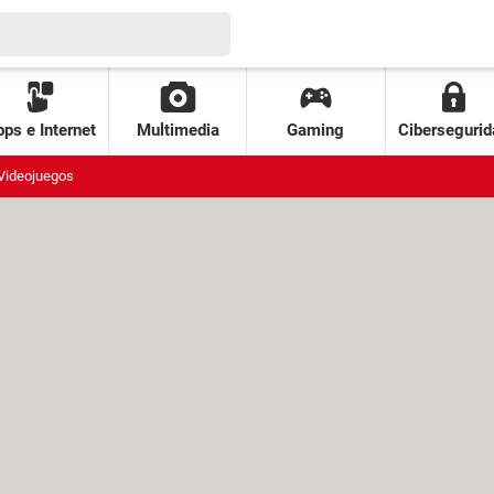
ps e Internet
Multimedia
Gaming
Cibersegurid
Videojuegos