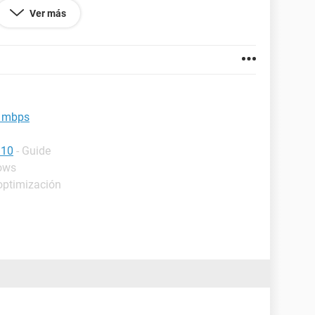
matica, osea todas las opciones avanzadas
Ver más
ble y vuelvo a conectar salta 100 mbps pero apenas
. ya hice la prueba del ping y esta perfecto, tengo
K
PCI familly, Windows 8.1 PRO 32 bits. ha otra
ctado y desconectado hasta que se normaliza. y no
ia.
0 mbps
 10
- Guide
ows
optimización