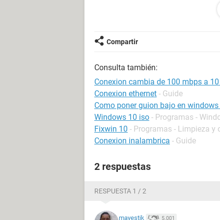
100 mbps full y a negociacion auto
posibles y cuando desconecto el ca
pasan 10 segundos vuelve a 10, mbps
una tarjeta de red integrada
REALTE
Compartir
cosa a veces me sale el cable cone
me hablen de virus porque esta limp
Consulta también:
Conexion cambia de 100 mbps a 1
Conexion ethernet
- Guide
Como poner guion bajo en windows
Windows 10 iso
- Programas - Wind
Fixwin 10
- Programas - Limpieza y 
Conexion inalambrica
- Guide
2 respuestas
RESPUESTA 1 / 2
mayestik
5.001