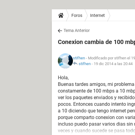
Foros
Internet
Tema Anterior
Conexion cambia de 100 mb
stifhen
- Modificado por stifhen el 1
stifhen
-
19 dic 2014 a las 20:44
Hola,
Buenas tardes amigos, mi problema e
constamente de 100 mbps a 10 mbps,
ver los paquetes enviados y recibido
pocos. Entonces cuando intento ingr
a 10 diciendo que tengo internet pe
porque comparto conexion con vari
incluso puedo pasar varios dias sin
veces y cuando sucede se pasa todo e