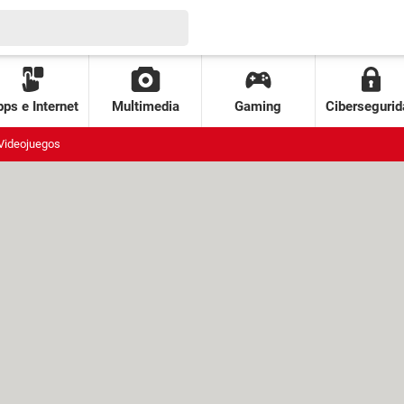
ps e Internet
Multimedia
Gaming
Cibersegurid
Videojuegos