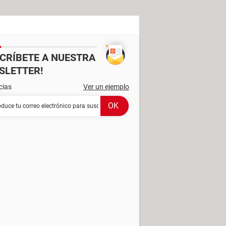
SCRÍBETE A NUESTRA
SLETTER!
cias
Ver un ejemplo