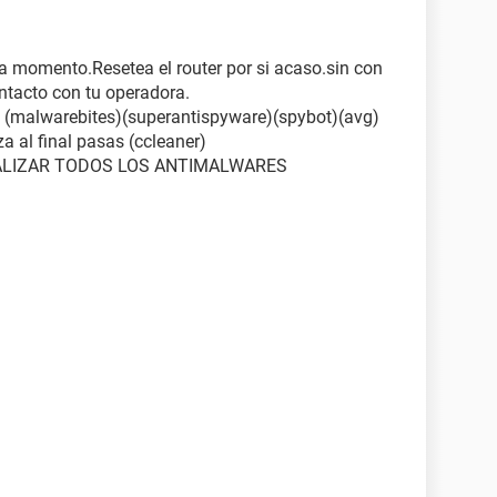
da momento.Resetea el router por si acaso.sin con
ntacto con tu operadora.
 (malwarebites)(superantispyware)(spybot)(avg)
a al final pasas (ccleaner)
ALIZAR TODOS LOS ANTIMALWARES