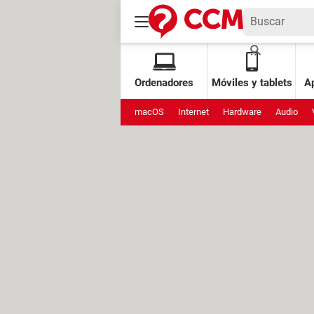
Ordenadores
Móviles y tablets
Ap
macOS
Internet
Hardware
Audio