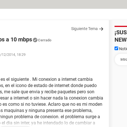
Siguiente Tema
¡SU
ps a 10 mbps
NEW
Cerrado
Noti
9/12/2014, 18:29
s el siguiente . Mi conexion a internet cambia
 en el icono de estado de internet donde puedo
s, me sale que envia y recibe paquetes pero son
esar a internet o sin hacer nada la conexion cambia
ro es como si no tuviese. Aclaro que no es mi moden
as maquinas y ninguna presenta ese problema,
 ningun problema de conexion. el problema surge a
l dia sin inter, ya he intendado lo de cambiar a