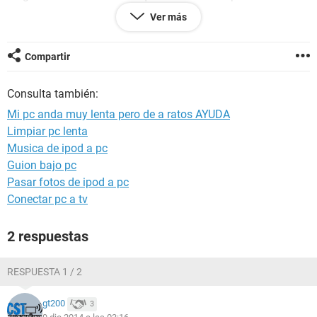
free y un simulador de electronica. Si me pudiesen ayudarse.
Ver más
Los agradeseria mi so es windows ultimatel 64bits
Desde ya muchas gracias
Compartir
Consulta también:
Mi pc anda muy lenta pero de a ratos AYUDA
Limpiar pc lenta
Musica de ipod a pc
Guion bajo pc
Pasar fotos de ipod a pc
Conectar pc a tv
2 respuestas
RESPUESTA 1 / 2
gt200
3