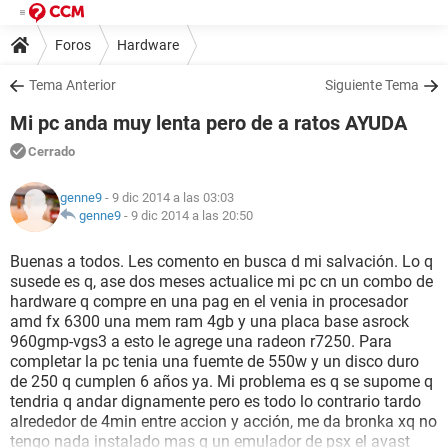
Foros
Hardware
Tema Anterior
Siguiente Tema
Mi pc anda muy lenta pero de a ratos AYUDA
Cerrado
genne9
- 9 dic 2014 a las 03:03
genne9
-
9 dic 2014 a las 20:50
Buenas a todos. Les comento en busca d mi salvación. Lo q
susede es q, ase dos meses actualice mi pc cn un combo de
hardware q compre en una pag en el venia in procesador
amd fx 6300 una mem ram 4gb y una placa base asrock
960gmp-vgs3 a esto le agrege una radeon r7250. Para
completar la pc tenia una fuemte de 550w y un disco duro
de 250 q cumplen 6 años ya. Mi problema es q se supome q
tendria q andar dignamente pero es todo lo contrario tardo
alrededor de 4min entre accion y acción, me da bronka xq no
tengo nada instalado mas q un emulador de psx el avast