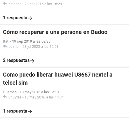
Kalanes
-
28 abr 2016 a las 18:29
1 respuesta
Cómo recuperar a una persona en Badoo
Itati
-
19 sep 2019 a las 02:35
Leimar
-
28 jul 2023 a las 12:58
2 respuestas
Como puedo liberar huawei U8667 nextel a
telcel sim
Guemes
-
18 may 2016 a las 12:18
Sr.Bytes
-
18 may 2016 a las 14:34
1 respuesta