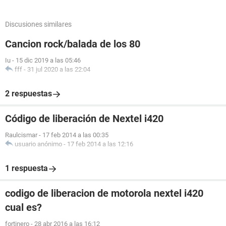
Discusiones similares
Cancion rock/balada de los 80
Iu
-
15 dic 2019 a las 05:46
fff
-
31 jul 2020 a las 22:04
2 respuestas
Código de liberación de Nextel i420
Raulcismar
-
17 feb 2014 a las 00:35
usuario anónimo
-
17 feb 2014 a las 12:16
1 respuesta
codigo de liberacion de motorola nextel i420
cual es?
fortinero
-
28 abr 2016 a las 16:12